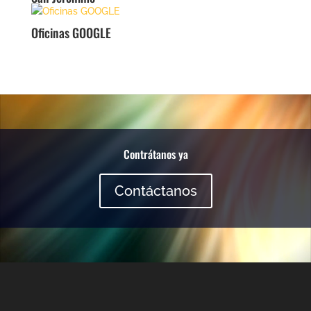
Oficinas GOOGLE
Reproductor
de
vídeo
Contrátanos ya
Contáctanos